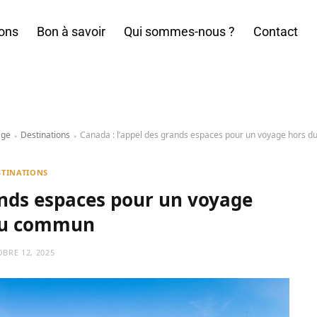
ions
Bon à savoir
Qui sommes-nous ?
Contact
age
Destinations
Canada : l’appel des grands espaces pour un voyage hors 
»
»
STINATIONS
ands espaces pour un voyage
du commun
BRE 12, 2025