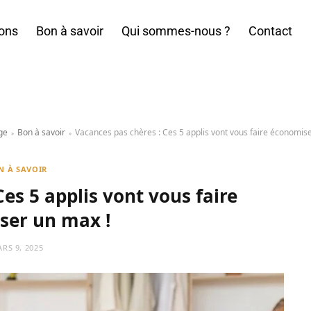
ions
Bon à savoir
Qui sommes-nous ?
Contact
ge
Bon à savoir
Vacances pas chères : Ces 5 applis vont vous faire économis
»
»
N À SAVOIR
es 5 applis vont vous faire
ser un max !
RS 9, 2025