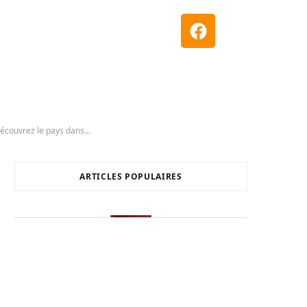
Ce n’est pas le plus grand désert du monde, mais c’est le seul en Europe : Découvrez le pays dans lequel il se situe !
ARTICLES POPULAIRES