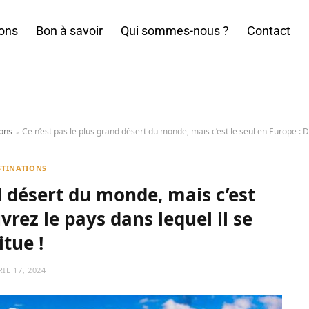
ions
Bon à savoir
Qui sommes-nous ?
Contact
ions
»
STINATIONS
d désert du monde, mais c’est
vrez le pays dans lequel il se
itue !
IL 17, 2024