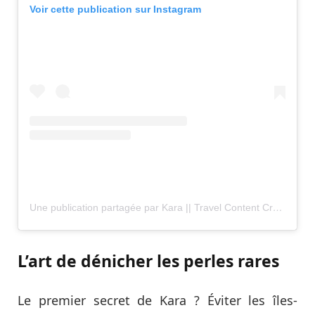
Voir cette publication sur Instagram
Une publication partagée par Kara || Travel Content Creator & Budget Backpacker 📸🌎✈️ (@okay.kara.travels)
L’art de dénicher les perles rares
Le premier secret de Kara ? Éviter les îles-