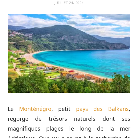
JUILLET 24, 2024
Le
Monténégro
, petit
pays des Balkans
,
regorge de trésors naturels dont ses
magnifiques plages le long de la mer