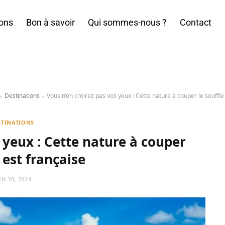
ions
Bon à savoir
Qui sommes-nous ?
Contact
Destinations
Vous n’en croirez pas vos yeux : Cette nature à couper le souffle
»
»
STINATIONS
 yeux : Cette nature à couper
 est française
IN 30, 2024