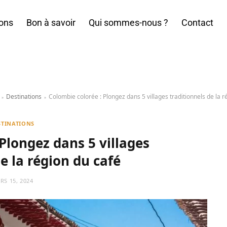
ions
Bon à savoir
Qui sommes-nous ?
Contact
Destinations
Colombie colorée : Plongez dans 5 villages traditionnels de la r
»
»
STINATIONS
Plongez dans 5 villages
e la région du café
RS 15, 2024