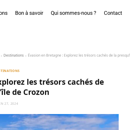
ions
Bon à savoir
Qui sommes-nous ?
Contact
Destinations
Évasion en Bretagne : Explorez les trésors cachés de la presqu’
»
»
STINATIONS
plorez les trésors cachés de
’île de Crozon
IN 27, 2024