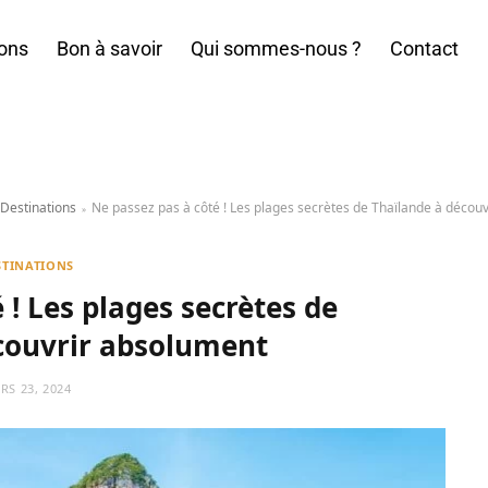
ions
Bon à savoir
Qui sommes-nous ?
Contact
Destinations
Ne passez pas à côté ! Les plages secrètes de Thaïlande à décou
»
STINATIONS
 ! Les plages secrètes de
couvrir absolument
RS 23, 2024