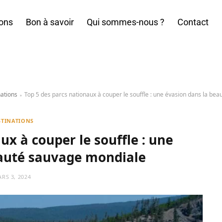
ions
Bon à savoir
Qui sommes-nous ?
Contact
ations
Top 5 des parcs nationaux à couper le souffle : une évasion dans la be
»
STINATIONS
ux à couper le souffle : une
eauté sauvage mondiale
RS 3, 2024