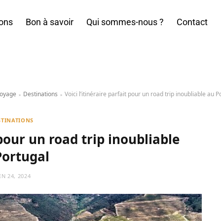
ions
Bon à savoir
Qui sommes-nous ?
Contact
voyage
Destinations
Voici l’itinéraire parfait pour un road trip inoubliable au P
»
»
STINATIONS
 pour un road trip inoubliable
Portugal
IN 24, 2024